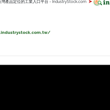
➤
位的工業入口平台 - IndustryStock.com
industrystock.com.tw/