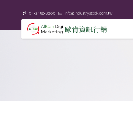
04-2452-8206
info@industrystock.com.tw