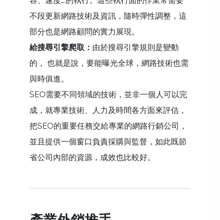
容、速度….的執行。這些執行面的作業常需要
不段更新網路技術及資訊，隨時彈性調整，這
部分也是網路顧問的實力展現。
給搜尋引擎爬取：
由於搜尋引擎規則是變動
的， 也就是說，要能曝光全球，網路技術也需
與時俱進。
SEO需要不同領域的技術，並非一個人可以完
成，就專業技術、人力及時間各方面來評估，
把SEO的重要任務交給專業的網路行銷公司，
並且提供一個窗口負責採購與監督，如此既節
省公司內部的資源，成效也比較好。
產業外銷推手